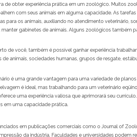
ra de obter experiência prática em um zoológico. Muitos zo
balhem com seus animais em alguma capacidade. As tarefa
árias para os animais, auxiliando no atendimento veterinário
 a manter gabinetes de animais. Alguns zoológicos também 
rto de você, também é possível ganhar experiência trabalha
de animais, sociedades humanas, grupos de resgate, estábulo
inário é uma grande vantagem para uma variedade de planos 
selvagem é ideal, mas trabalhando para um veterinário eqüino
erece uma experiência valiosa que aprimorará seu currículo.
s em uma capacidade prática.
ciados em publicações comerciais como o Journal of Zoolog
mpressão da indústria. Faculdades e universidades podem re