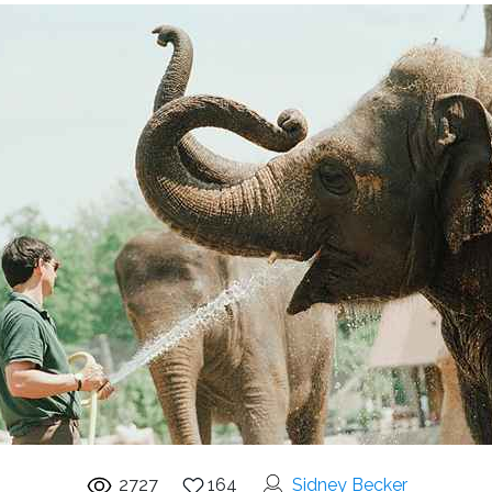
2727
164
Sidney Becker