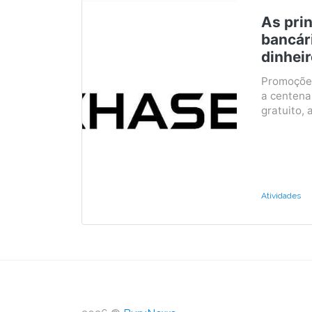
As pri
bancár
dinheir
Promoções
a centena
gratuito, 
Atividades