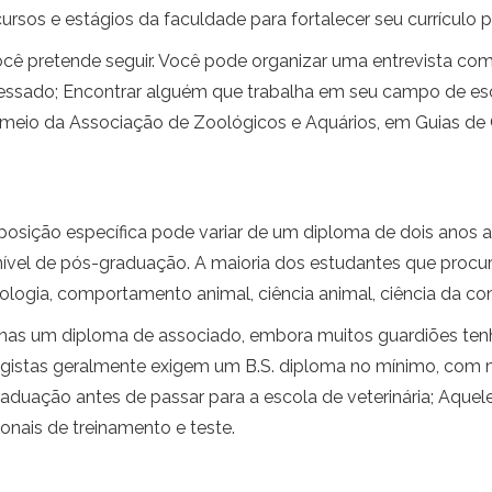
ursos e estágios da faculdade para fortalecer seu currículo pa
você pretende seguir. Você pode organizar uma entrevista 
ressado; Encontrar alguém que trabalha em seu campo de es
 meio da Associação de Zoológicos e Aquários, em Guias de C
posição específica pode variar de um diploma de dois anos
ível de pós-graduação. A maioria dos estudantes que procur
ologia, comportamento animal, ciência animal, ciência da co
enas um diploma de associado, embora muitos guardiões te
gistas geralmente exigem um B.S. diploma no mínimo, com m.S
graduação antes de passar para a escola de veterinária; Aque
onais de treinamento e teste.