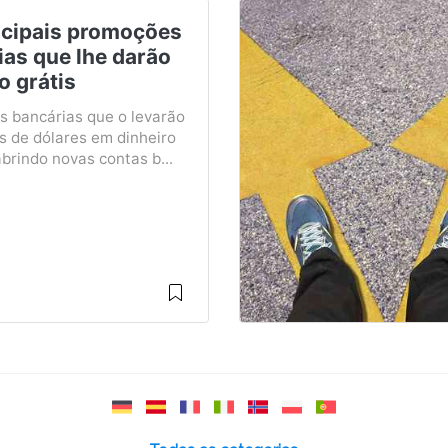
ncipais promoções
ias que lhe darão
o grátis
 bancárias que o levarão
s de dólares em dinheiro
abrindo novas contas b...