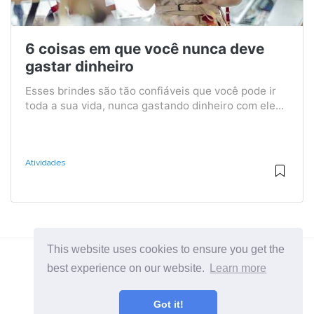
6 coisas em que você nunca deve
gastar dinheiro
Esses brindes são tão confiáveis ​​que você pode ir
toda a sua vida, nunca gastando dinheiro com ele...
Atividades
This website uses cookies to ensure you get the
best experience on our website.
Learn more
2026 ©
BuruNews
Got it!
Todas as categorias