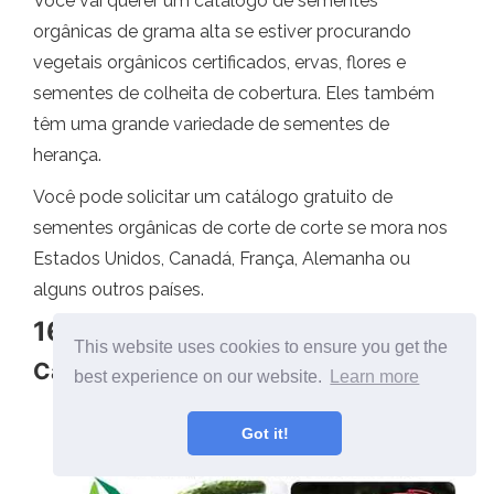
Você vai querer um catálogo de sementes
orgânicas de grama alta se estiver procurando
vegetais orgânicos certificados, ervas, flores e
sementes de colheita de cobertura. Eles também
têm uma grande variedade de sementes de
herança.
Você pode solicitar um catálogo gratuito de
sementes orgânicas de corte de corte se mora nos
Estados Unidos, Canadá, França, Alemanha ou
alguns outros países.
16 de 45
This website uses cookies to ensure you get the
Catálogo de sementes de HPS
best experience on our website.
Learn more
Got it!