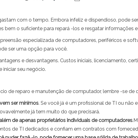
astam com o tempo. Embora infeliz e dispendioso, pode se
bem o suficiente para repará -los e resgatar informações e
reensão especializada de computadores, periféricos e sof
de ser uma opção para você.
agens e desvantagens. Custos iniciais, licenciamento, cert
iniciar seu negócio.
cio de reparo e manutenção de computador, lembre -se de 
devem ser mínimos
. Se você já é um profissional de TI ou não
vavelmente já tem muito do que precisará.
lém de apenas proprietários individuais de computadores
.M
os de TI dedicados e confiam em contratos com fornecedo
 puder fazê -lo, pode fornecer uma base sólida de trabalho