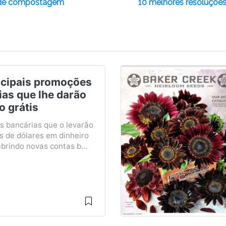
io de compostagem
10 melhores resoluções
ncipais promoções
ias que lhe darão
o grátis
 bancárias que o levarão
s de dólares em dinheiro
abrindo novas contas b...