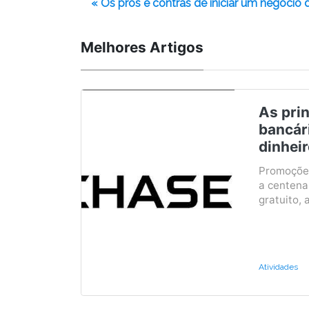
« Os prós e contras de iniciar um negóc
Melhores Artigos
As pri
bancár
dinheir
Promoções
a centena
gratuito, 
Atividades