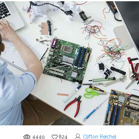
4449
824
Clifton Reichel