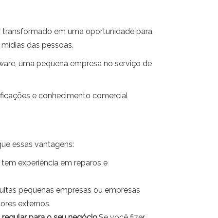
r transformado em uma oportunidade para
 mídias das pessoas.
tware, uma pequena empresa no serviço de
ificações e conhecimento comercial
que essas vantagens:
 e tem experiência em reparos e
uitas pequenas empresas ou empresas
res externos.
 regular para o seu negócio
.Se você fizer