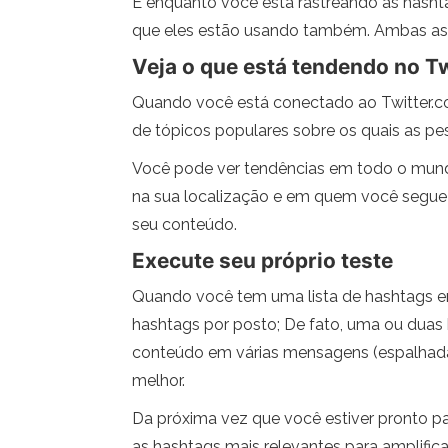
E enquanto você está rastreando as hashtag
que eles estão usando também. Ambas as p
Veja o que está tendendo no Tw
Quando você está conectado ao Twitter.co
de tópicos populares sobre os quais as pe
Você pode ver tendências em todo o mund
na sua localização e em quem você segue 
seu conteúdo.
Execute seu próprio teste
Quando você tem uma lista de hashtags em
hashtags por posto; De fato, uma ou duas 
conteúdo em várias mensagens (espalhada
melhor.
Da próxima vez que você estiver pronto pa
as hashtags mais relevantes para amplifi