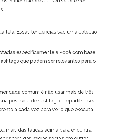
os influenciadores do seu setor e ver o
s.
ua tela. Essas tendências são uma coleção
aptadas especificamente a você com base
 hashtags que podem ser relevantes para o
comendada comum é não usar mais de três
 sua pesquisa de hashtag, compartilhe seu
ente a cada vez para ver o que executa
ou mais das táticas acima para encontrar
tags fora das mídias sociais em outras