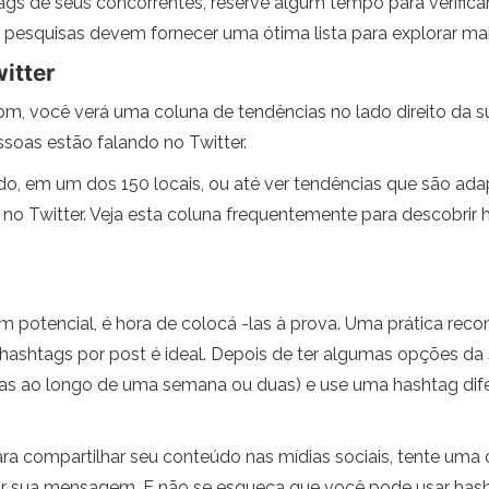
s de seus concorrentes, reserve algum tempo para verificar 
esquisas devem fornecer uma ótima lista para explorar mai
itter
m, você verá uma coluna de tendências no lado direito da s
ssoas estão falando no Twitter.
o, em um dos 150 locais, ou até ver tendências que são ad
no Twitter. Veja esta coluna frequentemente para descobrir
 potencial, é hora de colocá -las à prova. Uma prática re
hashtags por post é ideal. Depois de ter algumas opções da
s ao longo de uma semana ou duas) e use uma hashtag difer
ra compartilhar seu conteúdo nas mídias sociais, tente uma 
car sua mensagem. E não se esqueça que você pode usar hash