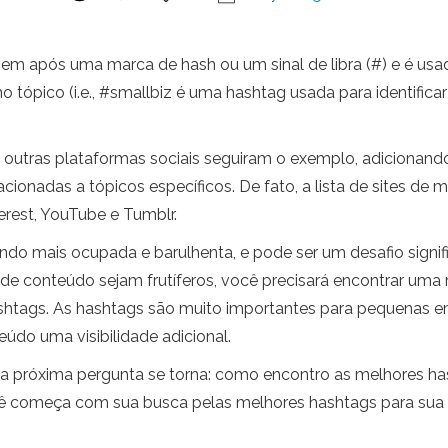
em após uma marca de hash ou um sinal de libra (#) e é usa
tópico (i.e., #smallbiz é uma hashtag usada para identifi
outras plataformas sociais seguiram o exemplo, adicionando
ionadas a tópicos específicos. De fato, a lista de sites de 
terest, YouTube e Tumblr.
ando mais ocupada e barulhenta, e pode ser um desafio signifi
 de conteúdo sejam frutíferos, você precisará encontrar uma
ashtags. As hashtags são muito importantes para pequenas e
do uma visibilidade adicional.
 a próxima pergunta se torna: como encontro as melhores h
cê começa com sua busca pelas melhores hashtags para sua a