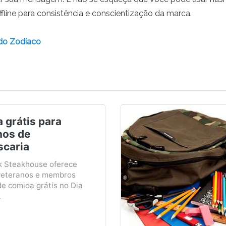
fline para consistência e conscientização da marca.
do Zodíaco
 grátis para
nos de
scaria
 Steakhouse oferece
veteranos e membros
de comida grátis no Dia
.